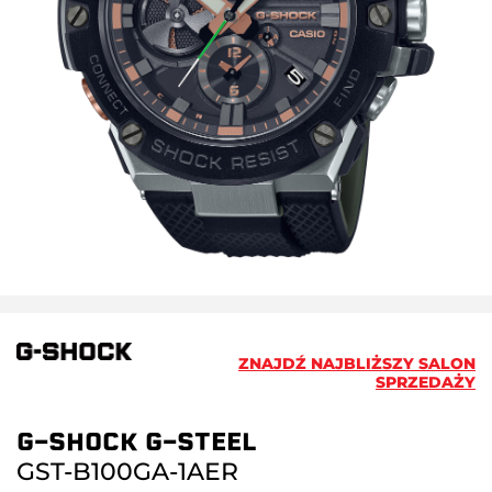
ZNAJDŹ NAJBLIŻSZY SALON
SPRZEDAŻY
G-SHOCK G-STEEL
GST-B100GA-1AER