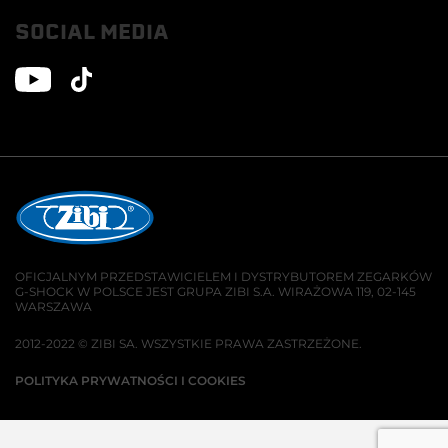
SOCIAL MEDIA
OFICJALNYM PRZEDSTAWICIELEM I DYSTRYBUTOREM ZEGARKÓW
G-SHOCK W POLSCE JEST GRUPA ZIBI S.A. WIRAŻOWA 119, 02-145
WARSZAWA
2012-2022 © ZIBI SA. WSZYSTKIE PRAWA ZASTRZEŻONE.
POLITYKA PRYWATNOŚCI I COOKIES