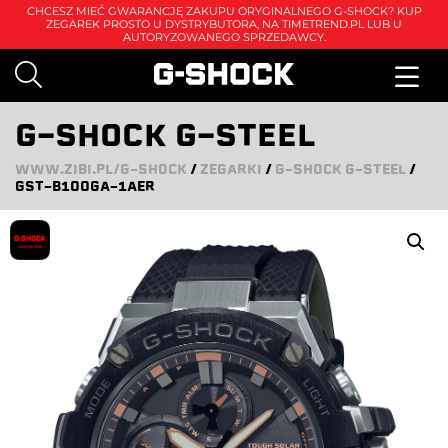
CHCESZ MIEĆ GWARANCJĘ ZAKUPU ORYGINALNEGO G-SHOCK? KUP
ZEGAREK PROSTO U DYSTRYBUTORA, NA
TIMETREND.PL
LUB U
AUTORYZOWANEGO SPRZEDAWCY.
G-SHOCK G-STEEL
WWW.ZIBI.PL/G-SHOCK
/
ZEGARKI
/
G-SHOCK G-STEEL
/
GST-B100GA-1AER