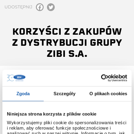
UDOSTĘPNIJ
KORZYŚCI Z ZAKUPÓW
Z DYSTRYBUCJI GRUPY
ZIBI S.A.
Zgoda
Szczegóły
O plikach cookies
INSTRUKCJA OBSŁUGI
Do każdego modelu G-SHOCK, który pochodzi z
Niniejsza strona korzysta z plików cookie
dystrybucji ZIBI dołączana jest instrukcja obsługi w języku
polskim.
Wykorzystujemy pliki cookie do spersonalizowania treści
i reklam, aby oferować funkcje społecznościowe i
Dzięki temu łatwo poznasz obsługę nawet najbardziej
analizować ruch w naszej witrynie. Informacje o tym, jak