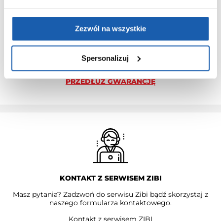
Standardowa gwarancja ulega przedłużeniu o kolejne 3 lata
na warunkach określonych w gwarancji trzyletniej jeśli
Zezwól na wszystkie
kupujący dokona wpłaty w terminie do 30 dni od daty
zakupu.
Przedłużenie gwarancji obejmuje jedynie zegarki marki G-
Spersonalizuj
SHOCK.
PRZEDŁUŻ GWARANCJĘ
KONTAKT Z SERWISEM ZIBI
Masz pytania? Zadzwoń do serwisu Zibi bądź skorzystaj z
naszego formularza kontaktowego.
Kontakt z serwisem ZIBI