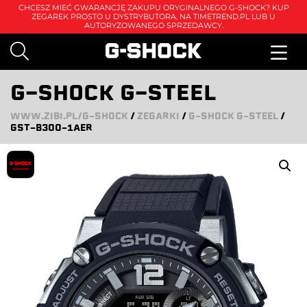
CHCESZ MIEĆ GWARANCJĘ ZAKUPU ORYGINALNEGO G-SHOCK? KUP
ZEGAREK PROSTO U DYSTRYBUTORA, NA
TIMETREND.PL
LUB U
AUTORYZOWANEGO SPRZEDAWCY.
G-SHOCK G-STEEL
WWW.ZIBI.PL/G-SHOCK
/
ZEGARKI
/
G-SHOCK G-STEEL
/
GST-B300-1AER