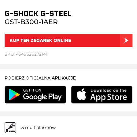
G-SHOCK G-STEEL
GST-B300-1AER
KUP TEN ZEGAREK ONLINE
SKU: 4549526272141
POBIERZ OFICJALNĄ
APLIKACJĘ
5 multialarmów