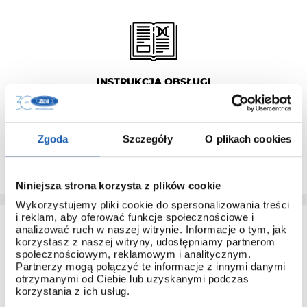
INSTRUKCJA OBSŁUGI
Do każdego modelu G-SHOCK, który pochodzi z
dystrybucji ZIBI dołączana jest instrukcja obsługi w języku
polskim.
Zgoda
Szczegóły
O plikach cookies
Dzięki temu łatwo poznasz obsługę nawet najbardziej
zaawansowanych modeli.
Niniejsza strona korzysta z plików cookie
Wykorzystujemy pliki cookie do spersonalizowania treści
i reklam, aby oferować funkcje społecznościowe i
analizować ruch w naszej witrynie. Informacje o tym, jak
korzystasz z naszej witryny, udostępniamy partnerom
społecznościowym, reklamowym i analitycznym.
Partnerzy mogą połączyć te informacje z innymi danymi
otrzymanymi od Ciebie lub uzyskanymi podczas
korzystania z ich usług.
3 + 3 LATA GWARANCJI