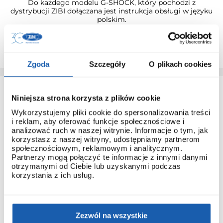
Do każdego modelu G-SHOCK, który pochodzi z
dystrybucji ZIBI dołączana jest instrukcja obsługi w języku
polskim.
Dzięki temu łatwo poznasz obsługę nawet najbardziej
zaawansowanych modeli.
Zgoda
Szczegóły
O plikach cookies
Niniejsza strona korzysta z plików cookie
Wykorzystujemy pliki cookie do spersonalizowania treści
i reklam, aby oferować funkcje społecznościowe i
analizować ruch w naszej witrynie. Informacje o tym, jak
korzystasz z naszej witryny, udostępniamy partnerom
społecznościowym, reklamowym i analitycznym.
3 + 3 LATA GWARANCJI
Partnerzy mogą połączyć te informacje z innymi danymi
Standardowa gwarancja ulega przedłużeniu o kolejne 3 lata
otrzymanymi od Ciebie lub uzyskanymi podczas
na warunkach określonych w gwarancji trzyletniej jeśli
korzystania z ich usług.
kupujący dokona wpłaty w terminie do 30 dni od daty
zakupu.
Przedłużenie gwarancji obejmuje jedynie zegarki marki G-
Zezwól na wszystkie
SHOCK.