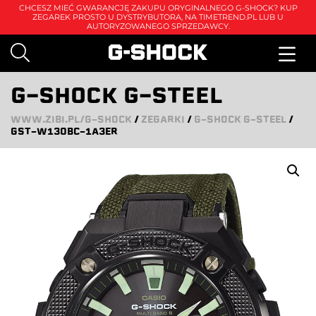
CHCESZ MIEĆ GWARANCJĘ ZAKUPU ORYGINALNEGO G-SHOCK? KUP
ZEGAREK PROSTO U DYSTRYBUTORA, NA
TIMETREND.PL
LUB U
AUTORYZOWANEGO SPRZEDAWCY.
G-SHOCK G-STEEL
WWW.ZIBI.PL/G-SHOCK
/
ZEGARKI
/
G-SHOCK G-STEEL
/
GST-W130BC-1A3ER