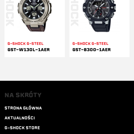
G-SHOCK G-STEEL
G-SHOCK G-STEEL
GST-W130L-1AER
GST-B300-1AER
NA SKRÓTY
STRONA GŁÓWNA
AKTUALNOŚCI
G-SHOCK STORE