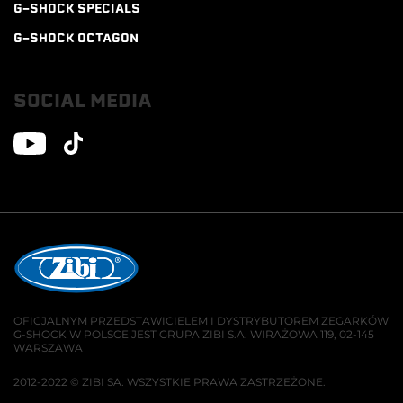
G-SHOCK SPECIALS
G-SHOCK OCTAGON
SOCIAL MEDIA
OFICJALNYM PRZEDSTAWICIELEM I DYSTRYBUTOREM ZEGARKÓW
G-SHOCK W POLSCE JEST GRUPA ZIBI S.A. WIRAŻOWA 119, 02-145
WARSZAWA
2012-2022 © ZIBI SA. WSZYSTKIE PRAWA ZASTRZEŻONE.