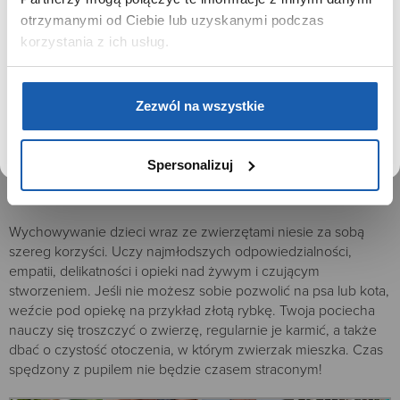
ruch w tej witrynie, optymalizować jej działanie oraz
zapamiętywać Twoje preferencje.
otrzymanymi od Ciebie lub uzyskanymi podczas
korzystania z ich usług.
DOWIEDZ SIĘ WIĘCEJ
PRZEJDŹ DO SERWISU
Zezwól na wszystkie
Spersonalizuj
Przygarnij zwierzaka
Wychowywanie dzieci wraz ze zwierzętami niesie za sobą
szereg korzyści. Uczy najmłodszych odpowiedzialności,
empatii, delikatności i opieki nad żywym i czującym
stworzeniem. Jeśli nie możesz sobie pozwolić na psa lub kota,
weźcie pod opiekę na przykład złotą rybkę. Twoja pociecha
nauczy się troszczyć o zwierzę, regularnie je karmić, a także
dbać o czystość otoczenia, w którym zwierzak mieszka. Czas
spędzony z pupilem nie będzie czasem straconym!