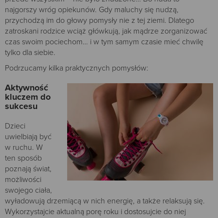
najgorszy wróg opiekunów. Gdy maluchy się nudzą,
przychodzą im do głowy pomysły nie z tej ziemi. Dlatego
zatroskani rodzice wciąż główkują, jak mądrze zorganizować
czas swoim pociechom… i w tym samym czasie mieć chwilę
tylko dla siebie.
Podrzucamy kilka praktycznych pomysłów:
Aktywność
kluczem do
sukcesu
Dzieci
uwielbiają być
w ruchu. W
ten sposób
poznają świat,
możliwości
swojego ciała,
wyładowują drzemiącą w nich energię, a także relaksują się.
Wykorzystajcie aktualną porę roku i dostosujcie do niej