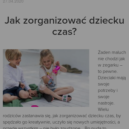
27.04.2020
Jak zorganizować dziecku
czas?
Żaden maluch
nie chodzi jak
w zegarku –
to pewne.
Dzieciaki mają
swoje
potrzeby i
swoje
nastroje.
Wielu
rodziców zastanawia się, jak zorganizować dziecku czas, by
spędzało go kreatywnie, uczyło się nowych umiejętności, a
przede wszystkim – nie było znudzone… Bo nuda to