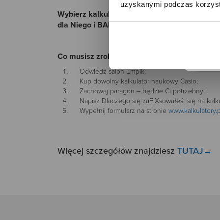
uzyskanymi podczas korzysta
o
Wybierz kalkulator Casio, napisz tak aby na
dla Niego i BABY-G dla Niej oraz eleganckie 
Co musisz zrobić:
Odwiedź salon Empik;
Kup dowolny kalkulator naukowy Casio;
Zachowaj paragon – będzie Ci potrzebny !
Napisz Dlaczego się zaFiXsowałeś się na kalkul
Wypełnij formularz na stronie
www.kalkulatory.p
Więcej szczegółów znajdziesz
TUTAJ→