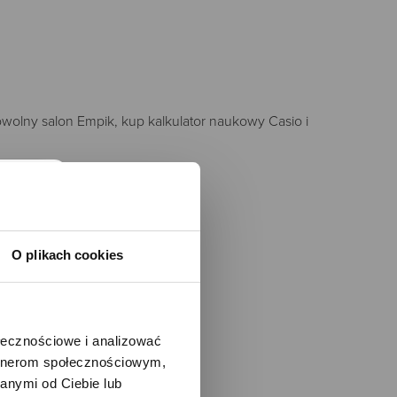
owolny salon Empik, kup kalkulator naukowy Casio i
O plikach cookies
ołecznościowe i analizować
artnerom społecznościowym,
i
anymi od Ciebie lub