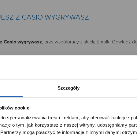
JESZ Z CASIO WYGRYWASZ
 z Casio wygrywasz
, przy współpracy z siecią Empik. Odwiedź d
Szczegóły
 plików cookie
SZANOWNY UŻYTKOWNIKU,
do spersonalizowania treści i reklam, aby oferować funkcje sp
SZANOWNA UŻYTKOWNICZKO
ormacje o tym, jak korzystasz z naszej witryny, udostępniamy p
Używamy plików cookie w celach analitycznych, statystycznych 
Partnerzy mogą połączyć te informacje z innymi danymi otrzym
marketingowych, w tym aby analizować ruch w tej witrynie,