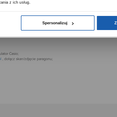
nia z ich usług.
ptymalizować jej działanie oraz zapamiętywać Twoje preferencj
s zaciekawić, dlaczego zaFiXsowałeś się na kalkulator Casio
kalkulatory dla każdego.
DOWIEDZ SIĘ WIĘCEJ
PRZEJDŹ DO SERWISU
Spersonalizuj
Z
ator Casio;
l
, dołącz skan/zdjęcie paragonu;