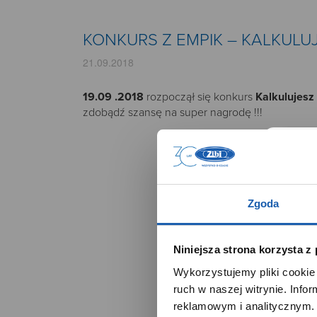
KONKURS Z EMPIK – KALKULU
21.09.2018
19.09 .2018
rozpoczął się konkurs
Kalkulujesz
zdobądź szansę na super nagrodę !!!
Zgoda
Niniejsza strona korzysta z
Wykorzystujemy pliki cookie 
ruch w naszej witrynie. Inf
reklamowym i analitycznym. 