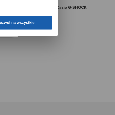
e.
 i wygrywaj super modne zegarki Casio G-SHOCK
ezwól na wszystkie