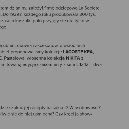
tem dzianiny, założył firmę odzieżową La Societe
.
Do 1939 r. każdego roku produkowała 300 tys.
zasem koszulki polo przyjęły się nie tylko w
ego.
ę ubrań, obuwia i akcesoriów, a wśród nich
 Kobiet proponowaliśmy kolekcję
LACOSTE KEA,
E. Pastelowa, wiosenna
kolekcja NIKITA
z
imitowaną edycję czasomierzy z serii L.12.12 – dwa
Gdzie szukać jej recepty na sukces? W osobowości?
iwie się do niej uśmiecha? Czy kręci ją show-