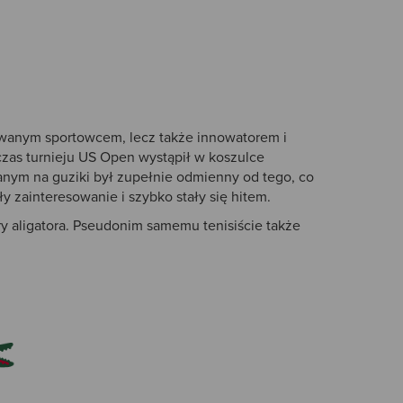
towanym sportowcem, lecz także innowatorem i
czas turnieju US Open wystąpił w koszulce
anym na guziki był zupełnie odmienny od tego, co
y zainteresowanie i szybko stały się hitem.
ry aligatora. Pseudonim samemu tenisiście także