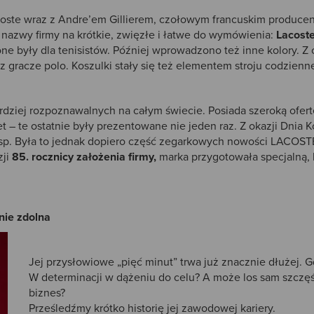
acoste wraz z Andre’em Gillierem, czołowym francuskim producen
 nazwy firmy na krótkie, zwięzłe i łatwe do wymówienia:
Lacoste
ne były dla tenisistów. Później wprowadzono też inne kolory. Z c
oraz gracze polo. Koszulki stały się też elementem stroju codzienn
rdziej rozpoznawalnych na całym świecie. Posiada szeroką ofert
t – te ostatnie były prezentowane nie jeden raz. Z okazji Dnia
ysp. Była to jednak dopiero część zegarkowych nowości LACOST
ji
85. rocznicy założenia firmy
,
marka przygotowała specjalną, l
nie zdolna
Jej przysłowiowe „pięć minut” trwa już znacznie dłużej. 
W determinacji w dążeniu do celu? A może los sam szczęśl
biznes?
Prześledźmy krótko historię jej zawodowej kariery.