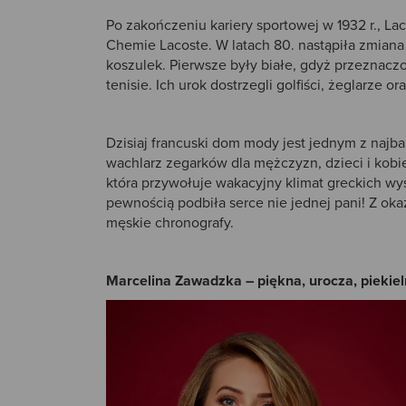
Po zakończeniu kariery sportowej w 1932 r., L
Chemie Lacoste. W latach 80. nastąpiła zmiana
koszulek. Pierwsze były białe, gdyż przeznaczo
tenisie. Ich urok dostrzegli golfiści, żeglarze 
Dzisiaj francuski dom mody jest jednym z najba
wachlarz zegarków dla mężczyzn, dzieci i kobie
która przywołuje wakacyjny klimat greckich w
pewnością podbiła serce nie jednej pani! Z okaz
męskie chronografy.
Marcelina Zawadzka – piękna, urocza, piekiel