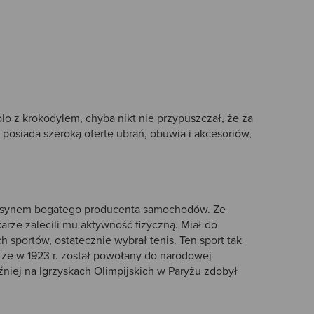
olo z krokodylem, chyba nikt nie przypuszczał, że za
posiada szeroką ofertę ubrań, obuwia i akcesoriów,
ł synem bogatego producenta samochodów. Ze
arze zalecili mu aktywność fizyczną. Miał do
h sportów, ostatecznie wybrał tenis. Ten sport tak
 że w 1923 r. został powołany do narodowej
óźniej na Igrzyskach Olimpijskich w Paryżu zdobył