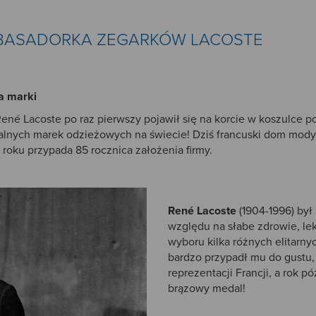
BASADORKA ZEGARKÓW LACOSTE
ia marki
René Lacoste po raz pierwszy pojawił się na korcie w koszulce p
awalnych marek odzieżowych na świecie! Dziś francuski dom mody 
roku przypada 85 rocznica założenia firmy.
René Lacoste
(1904-1996) by
względu na słabe zdrowie, lek
wyboru kilka różnych elitarnyc
bardzo przypadł mu do gustu,
reprezentacji Francji, a rok p
brązowy medal!