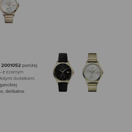
a
2001052
poniżej
 z c
zarnym
złotymi dodatkami.
ganckiej
e, delikatne