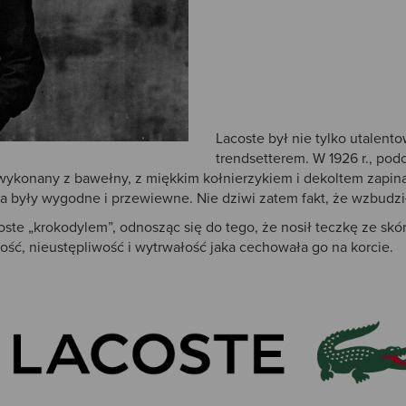
Lacoste był nie tylko utalen
trendsetterem. W 1926 r., pod
wykonany z bawełny, z miękkim kołnierzykiem i dekoltem zapin
e’a były wygodne i przewiewne. Nie dziwi zatem fakt, że wzbudził
ste „krokodylem”, odnosząc się do tego, że nosił teczkę ze skó
ość, nieustępliwość i wytrwałość jaka cechowała go na korcie.