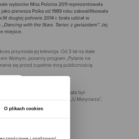
inale wyborów Miss Polonia 2011 reprezentowała
jako pierwsza Polka od 1989 roku zakwalifikowała
k.
W drugiej połowie 2014 r. brała udział w
u
„Dancing with the Stars. Taniec z gwiazdami”.
Jej
ie miejsce.
 przyniosła jej telewizja. Od 3 lat na stałe
zem Wolnym, poranny program „Pytanie na
ania się przed zupełnie inną publicznością.
alborku, druga w Warszawie. Jej tata był
dziła założony przez niego sklep „U Marynarza”,
O plikach cookies
ołecznościowe i analizować