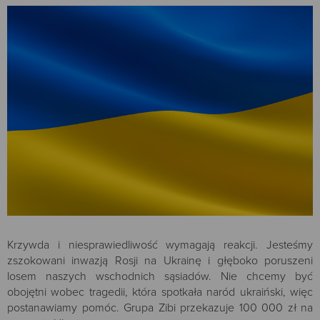
Krzywda i niesprawiedliwość wymagają reakcji. Jesteśmy
zszokowani inwazją Rosji na Ukrainę i głęboko poruszeni
losem naszych wschodnich sąsiadów. Nie chcemy być
obojętni wobec tragedii, która spotkała naród ukraiński, więc
postanawiamy pomóc. Grupa Zibi przekazuje 100 000 zł na