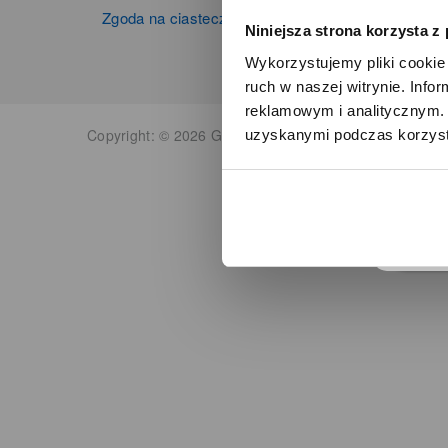
Zgoda na ciasteczka
Niniejsza strona korzysta z
Wykorzystujemy pliki cookie 
ruch w naszej witrynie. Inf
reklamowym i analitycznym. 
Copyright: © 2026 Grupa Zibi S.A. Wszelkie prawa zas
uzyskanymi podczas korzysta
o