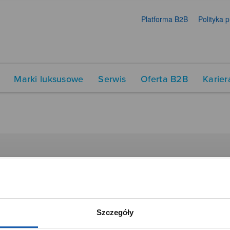
Platforma B2B
Polityka 
Marki luksusowe
Serwis
Oferta B2B
Karier
DUKTY
SIECI SPRZEDAŻY
Oferta dla firm
menty muzyczne
Time Trend
Szczegóły
tory
Salony muzyczne Riff
Noble Place