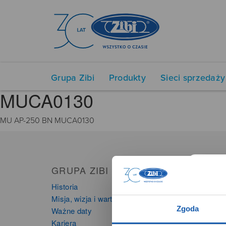
Grupa Zibi
Produkty
Sieci sprzedaży
MUCA0130
MU AP-250 BN MUCA0130
GRUPA ZIBI
PRO
Historia
Zegarki
Misja, wizja i wartości Grupy Zibi
Instru
Zgoda
Ważne daty
Kalkula
Kariera