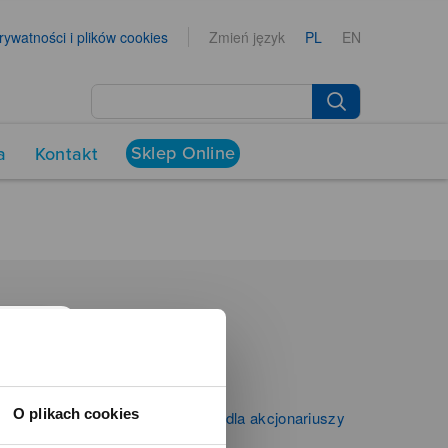
prywatności i plików cookies
Zmień język
PL
EN
Sklep Online
a
Kontakt
NEWSROOM
Aktualności
Kontakt dla mediów
O plikach cookies
Informacje firmowe i dla akcjonariuszy
Zibi S.A.