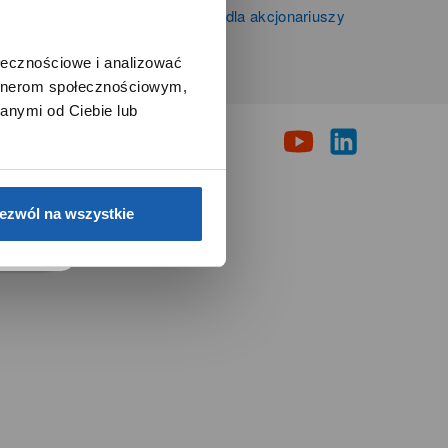
Informacje firmowe i dla akcjonariuszy
Grupy Zibi S.A.
ołecznościowe i analizować
artnerom społecznościowym,
i
anymi od Ciebie lub
e.
ezwól na wszystkie