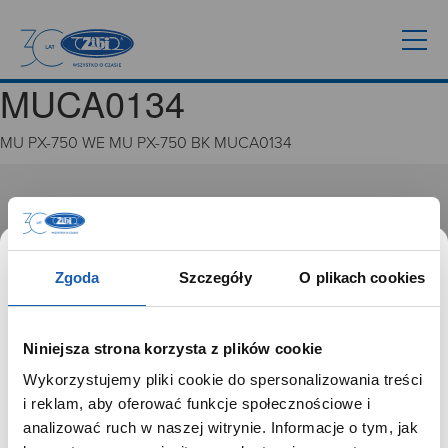
MUCA0134
MU PX-750 WE MU PX-750 BK MUCA0134
GRUPA ZIBI
Historia
Misja, wizja i wartości Grupy Zibi
Zgoda
Szczegóły
O plikach cookies
Ważne daty
Kariera
Zgoda na ciasteczka
Niniejsza strona korzysta z plików cookie
Wykorzystujemy pliki cookie do spersonalizowania treści
PRODUKTY
SZANOWNY UŻYTKOWNIKU,
i reklam, aby oferować funkcje społecznościowe i
SZANOWNA UŻYTKOWNICZKO
analizować ruch w naszej witrynie. Informacje o tym, jak
Zegarki