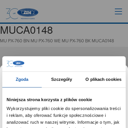
MUCA0148
MU PX-760 BN MU PX-760 WE MU PX-760 BK MUCA0148
GRUPA ZIBI
Historia
Misja, wizja i wartości Grupy Zibi
Zgoda
Szczegóły
O plikach cookies
Ważne daty
Kariera
Zgoda na ciasteczka
Niniejsza strona korzysta z plików cookie
Wykorzystujemy pliki cookie do spersonalizowania treści
PRODUKTY
SZANOWNY UŻYTKOWNIKU,
i reklam, aby oferować funkcje społecznościowe i
SZANOWNA UŻYTKOWNICZKO
analizować ruch w naszej witrynie. Informacje o tym, jak
Zegarki