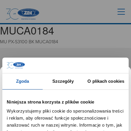
MUCA0184
MU PX-S3100 BK MUCA0184
GRUPA ZIBI
Historia
Misja, wizja i wartości Grupy Zibi
Zgoda
Szczegóły
O plikach cookies
Ważne daty
Kariera
Zgoda na ciasteczka
Niniejsza strona korzysta z plików cookie
Wykorzystujemy pliki cookie do spersonalizowania treści
PRODUKTY
SZANOWNY UŻYTKOWNIKU,
i reklam, aby oferować funkcje społecznościowe i
SZANOWNA UŻYTKOWNICZKO
analizować ruch w naszej witrynie. Informacje o tym, jak
Zegarki