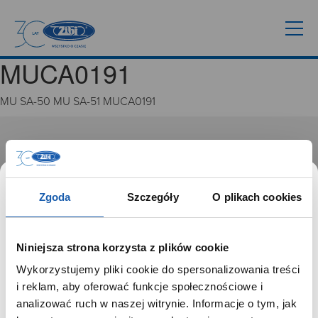
MUCA0191
MU SA-50 MU SA-51 MUCA0191
GRUPA ZIBI
Historia
Misja, wizja i wartości Grupy Zibi
Zgoda
Szczegóły
O plikach cookies
Ważne daty
Kariera
Zgoda na ciasteczka
Niniejsza strona korzysta z plików cookie
Wykorzystujemy pliki cookie do spersonalizowania treści
PRODUKTY
SZANOWNY UŻYTKOWNIKU,
i reklam, aby oferować funkcje społecznościowe i
SZANOWNA UŻYTKOWNICZKO
analizować ruch w naszej witrynie. Informacje o tym, jak
Zegarki