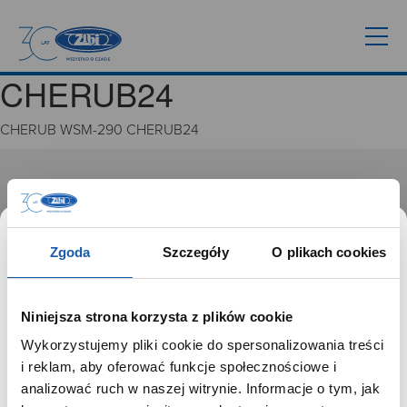
CHERUB24
CHERUB WSM-290 CHERUB24
GRUPA ZIBI
Historia
Misja, wizja i wartości Grupy Zibi
Zgoda
Szczegóły
O plikach cookies
Ważne daty
Kariera
Zgoda na ciasteczka
Niniejsza strona korzysta z plików cookie
Wykorzystujemy pliki cookie do spersonalizowania treści
PRODUKTY
SZANOWNY UŻYTKOWNIKU,
i reklam, aby oferować funkcje społecznościowe i
SZANOWNA UŻYTKOWNICZKO
analizować ruch w naszej witrynie. Informacje o tym, jak
Zegarki