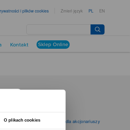
prywatności i plików cookies
Zmień język
PL
EN
Sklep Online
a
Kontakt
NEWSROOM
Aktualności
Kontakt dla mediów
O plikach cookies
Informacje firmowe i dla akcjonariuszy
Zibi S.A.