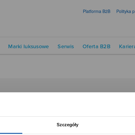
Platforma B2B
Polityka 
Marki luksusowe
Serwis
Oferta B2B
Karier
DUKTY
SIECI SPRZEDAŻY
Oferta dla firm
menty muzyczne
Time Trend
Szczegóły
tory
Salony muzyczne Riff
Noble Place