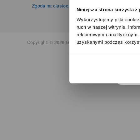
Zgoda na ciasteczka
Niniejsza strona korzysta z
Wykorzystujemy pliki cookie 
ruch w naszej witrynie. Inf
reklamowym i analitycznym. 
Copyright: © 2026 Grupa Zibi S.A. Wszelkie prawa zas
uzyskanymi podczas korzysta
o