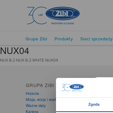
Grupa Zibi
Produkty
Sieci sprzedaży
NUX04
NUX B-2 NUX B-2 WHITE NUX04
GRUPA ZIBI
PRO
Historia
Zegarki
Misja, wizja i wartości Grupy Zibi
Instru
Zgoda
Ważne daty
Kalkula
Kariera