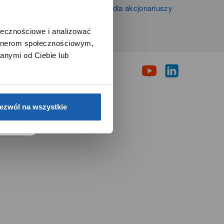
Informacje firmowe i dla akcjonariuszy
Grupy Zibi S.A.
ołecznościowe i analizować
artnerom społecznościowym,
i
anymi od Ciebie lub
e.
ezwól na wszystkie