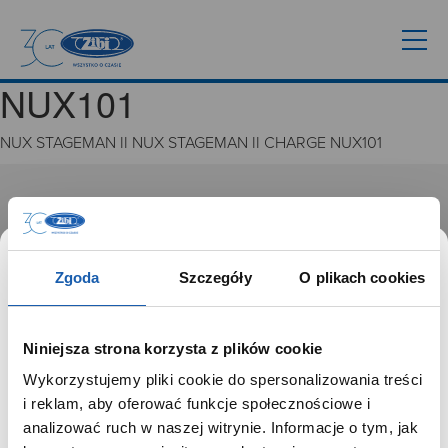
NUX101
NUX STAGEMAN II NUX STAGEMAN II CHARGE NUX101
GRUPA ZIBI
Historia
Misja, wizja i wartości Grupy Zibi
Zgoda
Szczegóły
O plikach cookies
Ważne daty
Kariera
Zgoda na ciasteczka
Niniejsza strona korzysta z plików cookie
Wykorzystujemy pliki cookie do spersonalizowania treści
PRODUKTY
SZANOWNY UŻYTKOWNIKU,
i reklam, aby oferować funkcje społecznościowe i
SZANOWNA UŻYTKOWNICZKO
analizować ruch w naszej witrynie. Informacje o tym, jak
Zegarki