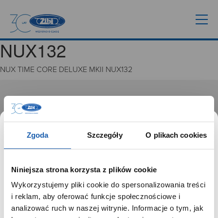
NUX132
NUX TIME CORE DELUXE MKII NUX132
GRUPA ZIBI
Historia
Misja, wizja i wartości Grupy Zibi
Zgoda
Szczegóły
O plikach cookies
Ważne daty
Kariera
Zgoda na ciasteczka
Niniejsza strona korzysta z plików cookie
Wykorzystujemy pliki cookie do spersonalizowania treści
PRODUKTY
SZANOWNY UŻYTKOWNIKU,
i reklam, aby oferować funkcje społecznościowe i
SZANOWNA UŻYTKOWNICZKO
analizować ruch w naszej witrynie. Informacje o tym, jak
Zegarki