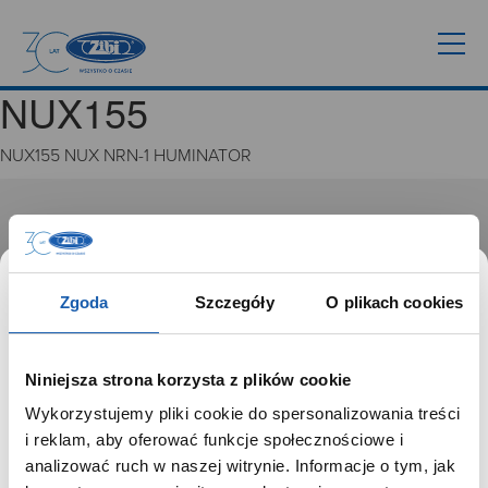
NUX155
NUX155 NUX NRN-1 HUMINATOR
GRUPA ZIBI
Historia
Misja, wizja i wartości Grupy Zibi
Zgoda
Szczegóły
O plikach cookies
Ważne daty
Kariera
Zgoda na ciasteczka
Niniejsza strona korzysta z plików cookie
Wykorzystujemy pliki cookie do spersonalizowania treści
PRODUKTY
SZANOWNY UŻYTKOWNIKU,
i reklam, aby oferować funkcje społecznościowe i
SZANOWNA UŻYTKOWNICZKO
analizować ruch w naszej witrynie. Informacje o tym, jak
Zegarki