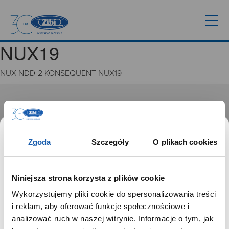
NUX19
NUX NDD-2 KONSEQUENT NUX19
GRUPA ZIBI
Historia
Misja, wizja i wartości Grupy Zibi
Zgoda
Szczegóły
O plikach cookies
Ważne daty
Kariera
Zgoda na ciasteczka
Niniejsza strona korzysta z plików cookie
Wykorzystujemy pliki cookie do spersonalizowania treści
PRODUKTY
SZANOWNY UŻYTKOWNIKU,
i reklam, aby oferować funkcje społecznościowe i
SZANOWNA UŻYTKOWNICZKO
analizować ruch w naszej witrynie. Informacje o tym, jak
Zegarki