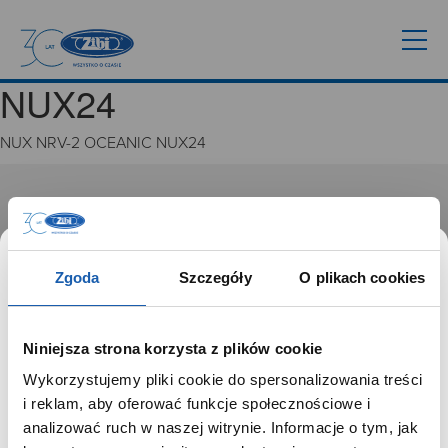
NUX24
NUX NRV-2 OCEANIC NUX24
GRUPA ZIBI
Historia
Misja, wizja i wartości Grupy Zibi
Zgoda
Szczegóły
O plikach cookies
Ważne daty
Kariera
Zgoda na ciasteczka
Niniejsza strona korzysta z plików cookie
Wykorzystujemy pliki cookie do spersonalizowania treści
PRODUKTY
SZANOWNY UŻYTKOWNIKU,
i reklam, aby oferować funkcje społecznościowe i
SZANOWNA UŻYTKOWNICZKO
analizować ruch w naszej witrynie. Informacje o tym, jak
Zegarki