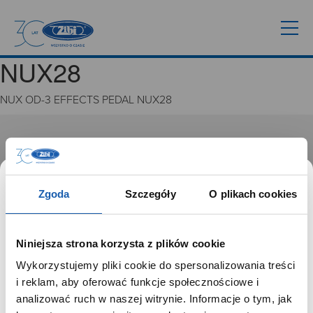
NUX28
NUX OD-3 EFFECTS PEDAL NUX28
GRUPA ZIBI
Historia
Misja, wizja i wartości Grupy Zibi
Zgoda
Szczegóły
O plikach cookies
Ważne daty
Kariera
Zgoda na ciasteczka
Niniejsza strona korzysta z plików cookie
Wykorzystujemy pliki cookie do spersonalizowania treści
PRODUKTY
SZANOWNY UŻYTKOWNIKU,
i reklam, aby oferować funkcje społecznościowe i
SZANOWNA UŻYTKOWNICZKO
analizować ruch w naszej witrynie. Informacje o tym, jak
Zegarki