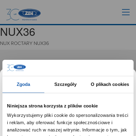
NUX36
NUX ROCTARY NUX36
GRUPA ZIBI
Historia
Misja, wizja i wartości Grupy Zibi
Zgoda
Szczegóły
O plikach cookies
Ważne daty
Kariera
Zgoda na ciasteczka
Niniejsza strona korzysta z plików cookie
Wykorzystujemy pliki cookie do spersonalizowania treści
PRODUKTY
SZANOWNY UŻYTKOWNIKU,
i reklam, aby oferować funkcje społecznościowe i
SZANOWNA UŻYTKOWNICZKO
analizować ruch w naszej witrynie. Informacje o tym, jak
Zegarki