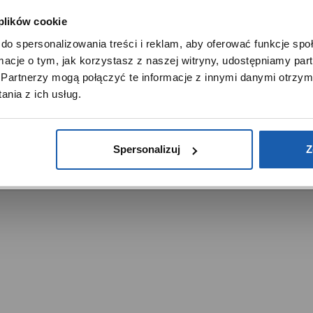
 plików cookie
SZANOWNY UŻYTKOWNIKU,
do spersonalizowania treści i reklam, aby oferować funkcje sp
SZANOWNA UŻYTKOWNICZKO
ormacje o tym, jak korzystasz z naszej witryny, udostępniamy p
Używamy plików cookie w celach analitycznych, statystycznych 
Partnerzy mogą połączyć te informacje z innymi danymi otrzym
marketingowych, w tym aby analizować ruch w tej witrynie,
trzeżone.
nia z ich usług.
ptymalizować jej działanie oraz zapamiętywać Twoje preferencj
DOWIEDZ SIĘ WIĘCEJ
PRZEJDŹ DO SERWISU
Spersonalizuj
Z