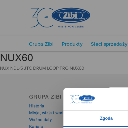
Grupa Zibi
Produkty
Sieci sprzedaży
NUX60
NUX NDL-5 JTC DRUM LOOP PRO NUX60
GRUPA ZIBI
PRO
Historia
Zegarki
Misja, wizja i wartości Grupy Zibi
Instru
Zgoda
Ważne daty
Kalkula
Kariera