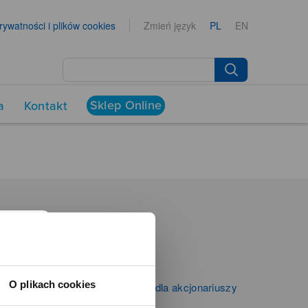
prywatności i plików cookies
Zmień język
PL
EN
Sklep Online
a
Kontakt
NEWSROOM
Aktualności
Kontakt dla mediów
O plikach cookies
Informacje firmowe i dla akcjonariuszy
Zibi S.A.