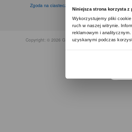
Zgoda na ciasteczka
Niniejsza strona korzysta z
Wykorzystujemy pliki cookie 
ruch w naszej witrynie. Inf
reklamowym i analitycznym. 
Copyright: © 2026 Grupa Zibi S.A. Wszelkie prawa zas
uzyskanymi podczas korzysta
o