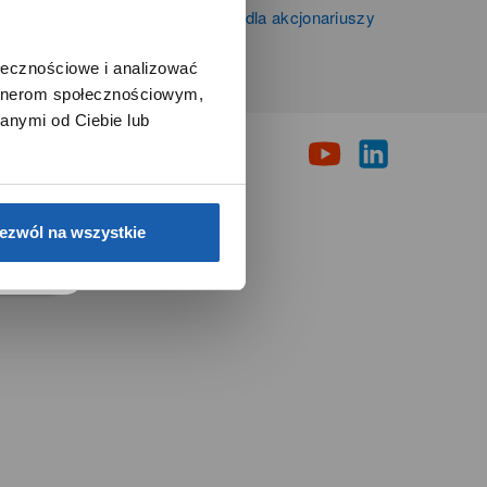
Informacje firmowe i dla akcjonariuszy
Grupy Zibi S.A.
ołecznościowe i analizować
artnerom społecznościowym,
i
anymi od Ciebie lub
e.
ezwól na wszystkie