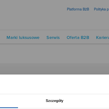
Platforma B2B
Polityka 
Marki luksusowe
Serwis
Oferta B2B
Karier
DUKTY
SIECI SPRZEDAŻY
Oferta dla firm
menty muzyczne
Time Trend
Szczegóły
tory
Salony muzyczne Riff
Noble Place