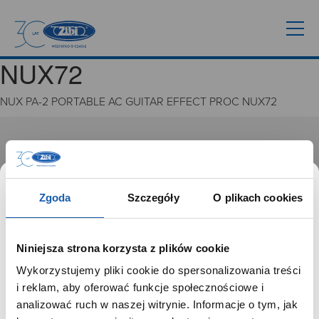
NUX72
NUX PA-2 PORTABLE AC GUITAR EFFECT PROC NUX72
GRUPA ZIBI
Historia
Misja, wizja i wartości Grupy Zibi
Zgoda
Szczegóły
O plikach cookies
Ważne daty
Kariera
Zgoda na ciasteczka
Niniejsza strona korzysta z plików cookie
Wykorzystujemy pliki cookie do spersonalizowania treści
PRODUKTY
SZANOWNY UŻYTKOWNIKU,
i reklam, aby oferować funkcje społecznościowe i
SZANOWNA UŻYTKOWNICZKO
analizować ruch w naszej witrynie. Informacje o tym, jak
Zegarki