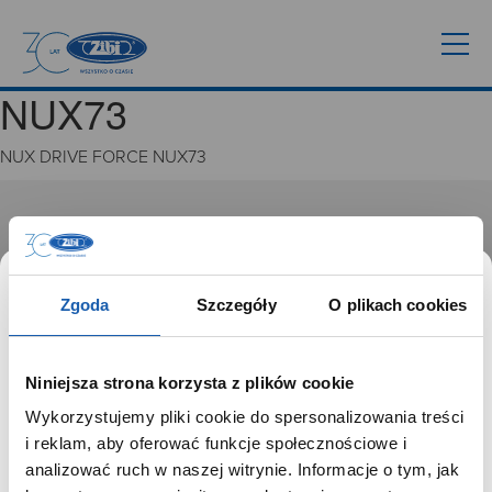
NUX73
NUX DRIVE FORCE NUX73
GRUPA ZIBI
Historia
Misja, wizja i wartości Grupy Zibi
Zgoda
Szczegóły
O plikach cookies
Ważne daty
Kariera
Zgoda na ciasteczka
Niniejsza strona korzysta z plików cookie
Wykorzystujemy pliki cookie do spersonalizowania treści
PRODUKTY
SZANOWNY UŻYTKOWNIKU,
i reklam, aby oferować funkcje społecznościowe i
SZANOWNA UŻYTKOWNICZKO
analizować ruch w naszej witrynie. Informacje o tym, jak
Zegarki