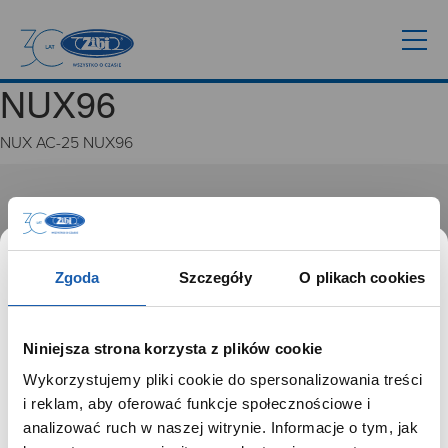
NUX96
NUX AC-25 NUX96
GRUPA ZIBI
Historia
Misja, wizja i wartości Grupy Zibi
Zgoda
Szczegóły
O plikach cookies
Ważne daty
Kariera
Zgoda na ciasteczka
Niniejsza strona korzysta z plików cookie
Wykorzystujemy pliki cookie do spersonalizowania treści
PRODUKTY
SZANOWNY UŻYTKOWNIKU,
i reklam, aby oferować funkcje społecznościowe i
SZANOWNA UŻYTKOWNICZKO
analizować ruch w naszej witrynie. Informacje o tym, jak
Zegarki