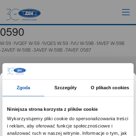
0590
W-59 -1VQEF W-59 -1VQES W-59 -1VU W-59B -1AVEF W-59B
-2AVEF W-59B -3AVEF W-59B -7AVEF 0587
GRUPA ZIBI
Historia
Zgoda
Szczegóły
O plikach cookies
Misja, wizja i wartości Grupy Zibi
Ważne daty
Kariera
Niniejsza strona korzysta z plików cookie
Zgoda na ciasteczka
Wykorzystujemy pliki cookie do spersonalizowania treści
SZANOWNY UŻYTKOWNIKU,
i reklam, aby oferować funkcje społecznościowe i
PRODUKTY
SZANOWNA UŻYTKOWNICZKO
analizować ruch w naszej witrynie. Informacje o tym, jak