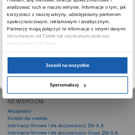
SZANOWNY UŻYTKOWNIKU,
SZANOWNA UŻYTKOWNICZKO
analizować ruch w naszej witrynie. Informacje o tym, jak
PRODUKTY
korzystasz z naszej witryny, udostępniamy partnerom
Używamy plików cookie w celach analitycznych,
społecznościowym, reklamowym i analitycznym.
Zegarki
statystycznych i marketingowych, w tym aby analizować
Partnerzy mogą połączyć te informacje z innymi danymi
Instrumenty muzyczne
ruch w tej witrynie, optymalizować jej działanie oraz
zapamiętywać Twoje preferencje.
otrzymanymi od Ciebie lub uzyskanymi podczas
Kalkulatory
korzystania z ich usług.
SIECI SPRZEDAŻY
DOWIEDZ SIĘ WIĘCEJ
PRZEJDŹ DO SERWISU
Oferta dla firm
Zezwól na wszystkie
Time Trend
Salony muzyczne Riff
Noble Place
Spersonalizuj
NEWSROOM
Aktualności
Kontakt dla mediów
Informacje firmowe i dla akcjonariuszy Zibi S.A.
Informacje firmowe i dla akcjonariuszy Grupy Zibi S.A.