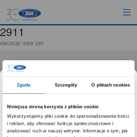
2911
GW-002E -1VER 2911
GRUPA ZIBI
Historia
Misja, wizja i wartości Grupy Zibi
Zgoda
Szczegóły
O plikach cookies
Ważne daty
Kariera
Zgoda na ciasteczka
Niniejsza strona korzysta z plików cookie
Wykorzystujemy pliki cookie do spersonalizowania treści
PRODUKTY
SZANOWNY UŻYTKOWNIKU,
i reklam, aby oferować funkcje społecznościowe i
SZANOWNA UŻYTKOWNICZKO
analizować ruch w naszej witrynie. Informacje o tym, jak
Zegarki