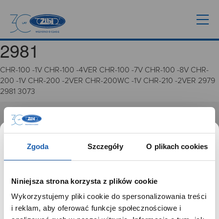
2981
CHR-100 -1V CHR-100 -4VER CHR-100 -7V CHR-100 -8V CHR-
200 -1V CHR-200 -2VER CHR-200WC -1V CHR-210 -2VER 2979
2981 3073
GRUPA ZIBI
Historia
Zgoda
Szczegóły
O plikach cookies
Misja, wizja i wartości Grupy Zibi
Ważne daty
Kariera
Niniejsza strona korzysta z plików cookie
Zgoda na ciasteczka
Wykorzystujemy pliki cookie do spersonalizowania treści
SZANOWNY UŻYTKOWNIKU,
i reklam, aby oferować funkcje społecznościowe i
PRODUKTY