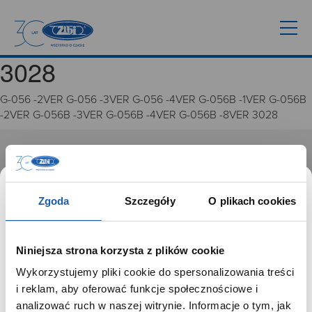
3028
G-056 -2VER G-056 -3VER G-056 -4VER G-056B -1VER G-056B
-2VER G-056B -3VER G-056B -4VER G-056B -8VER 3028
GRUPA ZIBI
Historia
Zgoda
Szczegóły
O plikach cookies
Misja, wizja i wartości Grupy Zibi
Ważne daty
Kariera
Niniejsza strona korzysta z plików cookie
Zgoda na ciasteczka
Wykorzystujemy pliki cookie do spersonalizowania treści
SZANOWNY UŻYTKOWNIKU,
i reklam, aby oferować funkcje społecznościowe i
PRODUKTY
SZANOWNA UŻYTKOWNICZKO
analizować ruch w naszej witrynie. Informacje o tym, jak