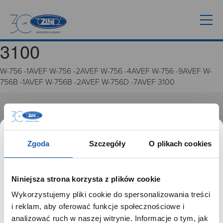
3100
W-756 -1AVEF W-756 -2AVEF W-756 -4AVEF W-756 -9AVEF W-
756B -1AVEF W-756B -2AVEF W-756D -7AVEF 3100
GRUPA ZIBI
Historia
Zgoda
Szczegóły
O plikach cookies
Misja, wizja i wartości Grupy Zibi
Ważne daty
Kariera
Niniejsza strona korzysta z plików cookie
Zgoda na ciasteczka
Wykorzystujemy pliki cookie do spersonalizowania treści
SZANOWNY UŻYTKOWNIKU,
i reklam, aby oferować funkcje społecznościowe i
PRODUKTY
SZANOWNA UŻYTKOWNICZKO
analizować ruch w naszej witrynie. Informacje o tym, jak