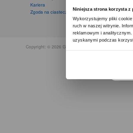
Kariera
Niniejsza strona korzysta z
Zgoda na ciasteczka
Wykorzystujemy pliki cookie 
ruch w naszej witrynie. Inf
reklamowym i analitycznym. 
uzyskanymi podczas korzysta
o
Copyright: © 2026 Grupa Zibi S.A. Wszelkie prawa zas