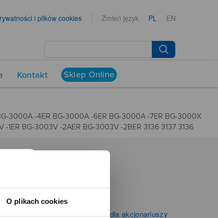
prywatności i plików cookies
Zmień język
PL
EN
Sklep Online
a
Kontakt
 BG-3000A -4ER BG-3000A -6ER BG-3000A -7ER BG-3000X
 -1ER BG-3003V -2AER BG-3003V -2BER 3136 3137 3136
NEWSROOM
Aktualności
O plikach cookies
Kontakt dla mediów
Informacje firmowe i dla akcjonariuszy