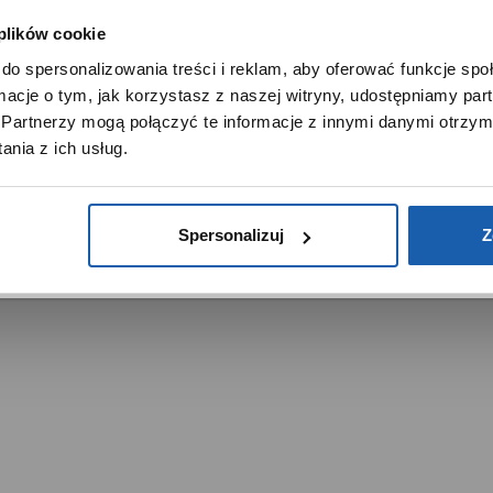
Noble Place
 plików cookie
SZANOWNY UŻYTKOWNIKU,
do spersonalizowania treści i reklam, aby oferować funkcje sp
SZANOWNA UŻYTKOWNICZKO
ormacje o tym, jak korzystasz z naszej witryny, udostępniamy p
Używamy plików cookie w celach analitycznych, statystycznych 
Partnerzy mogą połączyć te informacje z innymi danymi otrzym
marketingowych, w tym aby analizować ruch w tej witrynie,
nia z ich usług.
ptymalizować jej działanie oraz zapamiętywać Twoje preferencj
trzeżone.
DOWIEDZ SIĘ WIĘCEJ
PRZEJDŹ DO SERWISU
Spersonalizuj
Z