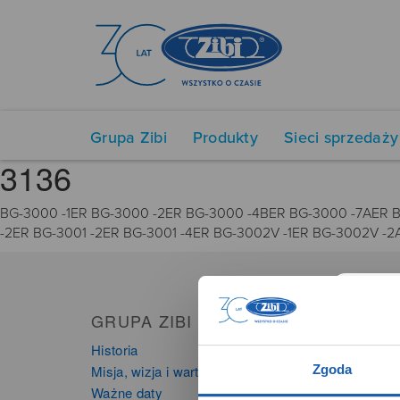
Grupa Zibi
Produkty
Sieci sprzedaży
3136
BG-3000 -1ER BG-3000 -2ER BG-3000 -4BER BG-3000 -7AER 
-2ER BG-3001 -2ER BG-3001 -4ER BG-3002V -1ER BG-3002V -
GRUPA ZIBI
PRO
Historia
Zegarki
Zgoda
Misja, wizja i wartości Grupy Zibi
Instru
Ważne daty
Kalkula