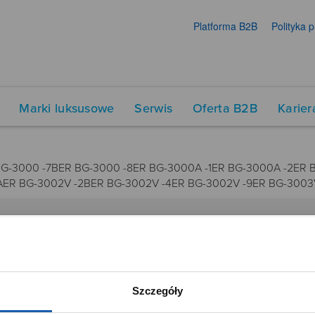
Platforma B2B
Polityka 
Marki luksusowe
Serwis
Oferta B2B
Karier
BG-3000 -7BER BG-3000 -8ER BG-3000A -1ER BG-3000A -2ER
2AER BG-3002V -2BER BG-3002V -4ER BG-3002V -9ER BG-3003V
DUKTY
SIECI SPRZEDAŻY
Oferta dla firm
Szczegóły
menty muzyczne
Time Trend
tory
Salony muzyczne Riff