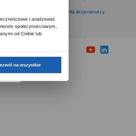
Zibi S.A.
Informacje firmowe i dla akcjonariuszy
Grupy Zibi S.A.
ołecznościowe i analizować
artnerom społecznościowym,
i
anymi od Ciebie lub
e.
ezwól na wszystkie