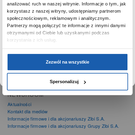
SZANOWNA UŻYTKOWNICZKO
analizować ruch w naszej witrynie. Informacje o tym, jak
PRODUKTY
korzystasz z naszej witryny, udostępniamy partnerom
Używamy plików cookie w celach analitycznych,
Zegarki
społecznościowym, reklamowym i analitycznym.
statystycznych i marketingowych, w tym aby analizować
Instrumenty muzyczne
Partnerzy mogą połączyć te informacje z innymi danymi
ruch w tej witrynie, optymalizować jej działanie oraz
Kalkulatory
zapamiętywać Twoje preferencje.
otrzymanymi od Ciebie lub uzyskanymi podczas
korzystania z ich usług.
SIECI SPRZEDAŻY
Oferta dla firm
DOWIEDZ SIĘ WIĘCEJ
PRZEJDŹ DO SERWISU
Zezwól na wszystkie
Time Trend
Salony muzyczne Riff
Noble Place
Spersonalizuj
NEWSROOM
Aktualności
Kontakt dla mediów
Informacje firmowe i dla akcjonariuszy Zibi S.A.
Informacje firmowe i dla akcjonariuszy Grupy Zibi S.A.