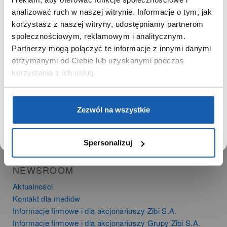
SZANOWNY UŻYTKOWNIKU,
SZANOWNA UŻYTKOWNICZKO
analizować ruch w naszej witrynie. Informacje o tym, jak
PRODUKTY
korzystasz z naszej witryny, udostępniamy partnerom
Używamy plików cookie w celach analitycznych,
społecznościowym, reklamowym i analitycznym.
Zegarki
statystycznych i marketingowych, w tym aby analizować
Partnerzy mogą połączyć te informacje z innymi danymi
Instrumenty muzyczne
ruch w tej witrynie, optymalizować jej działanie oraz
zapamiętywać Twoje preferencje.
otrzymanymi od Ciebie lub uzyskanymi podczas
Kalkulatory
korzystania z ich usług.
SIECI SPRZEDAŻY
DOWIEDZ SIĘ WIĘCEJ
PRZEJDŹ DO SERWISU
Oferta dla firm
Zezwól na wszystkie
Time Trend
Salony muzyczne Riff
Noble Place
Spersonalizuj
NEWSROOM
Aktualności
Kontakt dla mediów
Informacje firmowe i dla akcjonariuszy Zibi S.A.
Informacje firmowe i dla akcjonariuszy Grupy Zibi S.A.