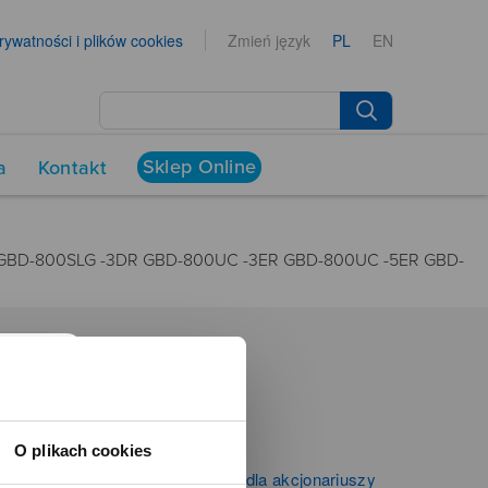
prywatności i plików cookies
Zmień język
PL
EN
Sklep Online
a
Kontakt
R GBD-800SLG -3DR GBD-800UC -3ER GBD-800UC -5ER GBD-
NEWSROOM
Aktualności
O plikach cookies
Kontakt dla mediów
Informacje firmowe i dla akcjonariuszy