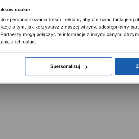
Noble Place
 plików cookie
SZANOWNY UŻYTKOWNIKU,
do spersonalizowania treści i reklam, aby oferować funkcje sp
SZANOWNA UŻYTKOWNICZKO
ormacje o tym, jak korzystasz z naszej witryny, udostępniamy p
Używamy plików cookie w celach analitycznych, statystycznych 
Partnerzy mogą połączyć te informacje z innymi danymi otrzym
marketingowych, w tym aby analizować ruch w tej witrynie,
nia z ich usług.
ptymalizować jej działanie oraz zapamiętywać Twoje preferencj
trzeżone.
DOWIEDZ SIĘ WIĘCEJ
PRZEJDŹ DO SERWISU
Spersonalizuj
Z