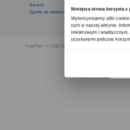
Kariera
Niniejsza strona korzysta z
Zgoda na ciasteczka
Wykorzystujemy pliki cookie 
ruch w naszej witrynie. Inf
reklamowym i analitycznym. 
uzyskanymi podczas korzysta
o
Copyright: © 2026 Grupa Zibi S.A. Wszelkie prawa zas