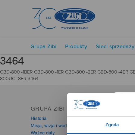
Grupa Zibi
Produkty
Sieci sprzedaży
3464
GBD-800 -1BER GBD-800 -1ER GBD-800 -2ER GBD-800 -4ER 
800UC -8ER 3464
GRUPA ZIBI
PRO
Historia
Zegarki
Zgoda
Misja, wizja i wartości Grupy Zibi
Instru
Ważne daty
Kalkula