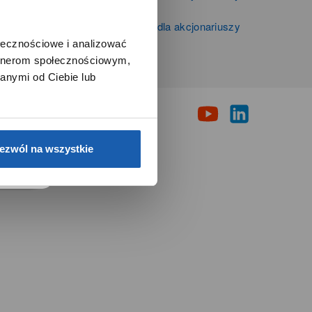
Zibi S.A.
Informacje firmowe i dla akcjonariuszy
Grupy Zibi S.A.
ołecznościowe i analizować
artnerom społecznościowym,
i
anymi od Ciebie lub
e.
ezwól na wszystkie