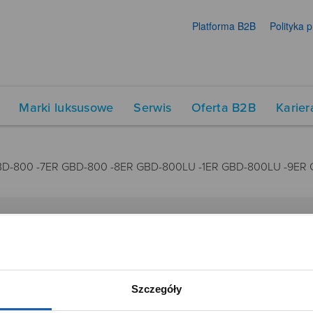
Platforma B2B
Polityka 
Marki luksusowe
Serwis
Oferta B2B
Karier
GBD-800 -7ER GBD-800 -8ER GBD-800LU -1ER GBD-800LU -9E
DUKTY
SIECI SPRZEDAŻY
Oferta dla firm
Szczegóły
menty muzyczne
Time Trend
tory
Salony muzyczne Riff