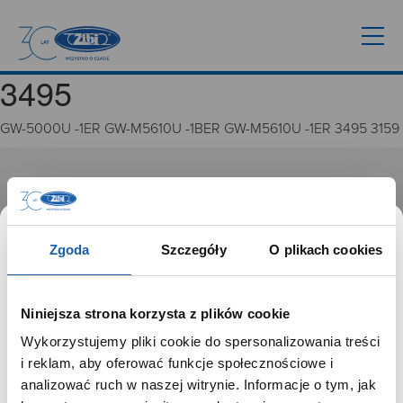
3495
GW-5000U -1ER GW-M5610U -1BER GW-M5610U -1ER 3495 3159
GRUPA ZIBI
Historia
Misja, wizja i wartości Grupy Zibi
Zgoda
Szczegóły
O plikach cookies
Ważne daty
Kariera
Zgoda na ciasteczka
Niniejsza strona korzysta z plików cookie
Wykorzystujemy pliki cookie do spersonalizowania treści
PRODUKTY
SZANOWNY UŻYTKOWNIKU,
i reklam, aby oferować funkcje społecznościowe i
SZANOWNA UŻYTKOWNICZKO
analizować ruch w naszej witrynie. Informacje o tym, jak
Zegarki