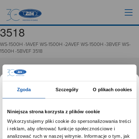
3518
WS-1500H -1AVEF WS-1500H -2AVEF WS-1500H -3BVEF WS-
1500H -5BVEF 3518
GRUPA ZIBI
Historia
Zgoda
Szczegóły
O plikach cookies
Misja, wizja i wartości Grupy Zibi
Ważne daty
Kariera
Niniejsza strona korzysta z plików cookie
Zgoda na ciasteczka
Wykorzystujemy pliki cookie do spersonalizowania treści
SZANOWNY UŻYTKOWNIKU,
i reklam, aby oferować funkcje społecznościowe i
PRODUKTY
SZANOWNA UŻYTKOWNICZKO
analizować ruch w naszej witrynie. Informacje o tym, jak