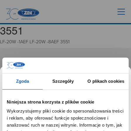
3551
LF-20W -1AEF LF-20W -8AEF 3551
GRUPA ZIBI
Historia
Misja, wizja i wartości Grupy Zibi
Zgoda
Szczegóły
O plikach cookies
Ważne daty
Kariera
Zgoda na ciasteczka
Niniejsza strona korzysta z plików cookie
Wykorzystujemy pliki cookie do spersonalizowania treści
PRODUKTY
SZANOWNY UŻYTKOWNIKU,
i reklam, aby oferować funkcje społecznościowe i
SZANOWNA UŻYTKOWNICZKO
analizować ruch w naszej witrynie. Informacje o tym, jak
Zegarki