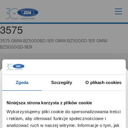
3575
3575 GMW-BZ5000BD-1ER GMW-BZ5000D-1ER GMW-
BZ5000GD-9ER
GRUPA ZIBI
Historia
Zgoda
Szczegóły
O plikach cookies
Misja, wizja i wartości Grupy Zibi
Ważne daty
Kariera
Niniejsza strona korzysta z plików cookie
Zgoda na ciasteczka
Wykorzystujemy pliki cookie do spersonalizowania treści
SZANOWNY UŻYTKOWNIKU,
i reklam, aby oferować funkcje społecznościowe i
PRODUKTY
SZANOWNA UŻYTKOWNICZKO
analizować ruch w naszej witrynie. Informacje o tym, jak