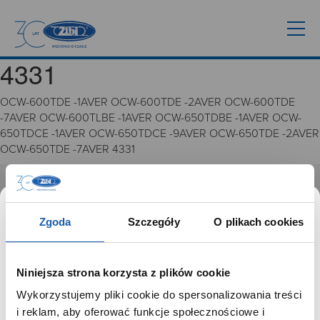
4331
OCW-600TDE -1AVER OCW-600TDE -2AVER OCW-600TDE
-7AVER OCW-600TLBE -1AVER OCW-650TDBE -1AVER OCW-
650TDCE -1AVER OCW-650TDCE -9AVER OCW-650TDE -2AVER
OCW-650TDE -7AVER 4331
GRUPA ZIBI
Zgoda
Szczegóły
O plikach cookies
Historia
Misja, wizja i wartości Grupy Zibi
Ważne daty
Niniejsza strona korzysta z plików cookie
Kariera
Wykorzystujemy pliki cookie do spersonalizowania treści
Zgoda na ciasteczka
SZANOWNY UŻYTKOWNIKU,
i reklam, aby oferować funkcje społecznościowe i