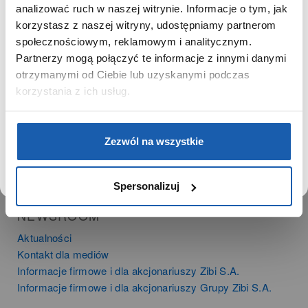
SZANOWNA UŻYTKOWNICZKO
analizować ruch w naszej witrynie. Informacje o tym, jak
PRODUKTY
korzystasz z naszej witryny, udostępniamy partnerom
Używamy plików cookie w celach analitycznych,
Zegarki
społecznościowym, reklamowym i analitycznym.
statystycznych i marketingowych, w tym aby analizować
Instrumenty muzyczne
Partnerzy mogą połączyć te informacje z innymi danymi
ruch w tej witrynie, optymalizować jej działanie oraz
Kalkulatory
zapamiętywać Twoje preferencje.
otrzymanymi od Ciebie lub uzyskanymi podczas
korzystania z ich usług.
SIECI SPRZEDAŻY
Oferta dla firm
DOWIEDZ SIĘ WIĘCEJ
PRZEJDŹ DO SERWISU
Zezwól na wszystkie
Time Trend
Salony muzyczne Riff
Noble Place
Spersonalizuj
NEWSROOM
Aktualności
Kontakt dla mediów
Informacje firmowe i dla akcjonariuszy Zibi S.A.
Informacje firmowe i dla akcjonariuszy Grupy Zibi S.A.