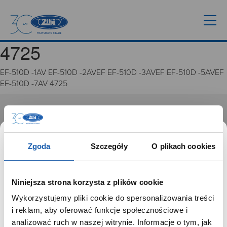
4725
EF-510D -1AV EF-510D -2AVEF EF-510D -3AVEF EF-510D -5AVEF
EF-510D -7AV 4725
GRUPA ZIBI
Historia
Zgoda
Szczegóły
O plikach cookies
Misja, wizja i wartości Grupy Zibi
Ważne daty
Kariera
Niniejsza strona korzysta z plików cookie
Zgoda na ciasteczka
Wykorzystujemy pliki cookie do spersonalizowania treści
SZANOWNY UŻYTKOWNIKU,
i reklam, aby oferować funkcje społecznościowe i
PRODUKTY
SZANOWNA UŻYTKOWNICZKO
analizować ruch w naszej witrynie. Informacje o tym, jak