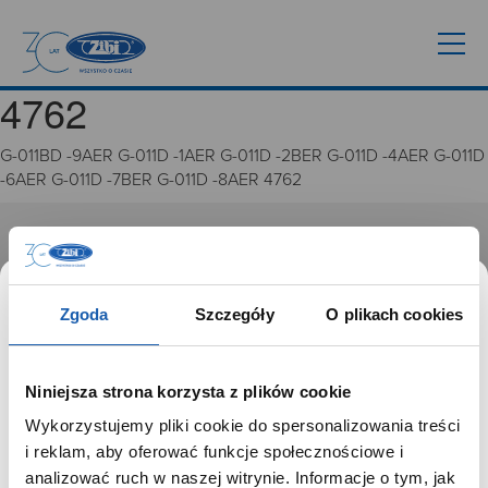
4762
G-011BD -9AER G-011D -1AER G-011D -2BER G-011D -4AER G-011D
-6AER G-011D -7BER G-011D -8AER 4762
GRUPA ZIBI
Historia
Zgoda
Szczegóły
O plikach cookies
Misja, wizja i wartości Grupy Zibi
Ważne daty
Kariera
Niniejsza strona korzysta z plików cookie
Zgoda na ciasteczka
Wykorzystujemy pliki cookie do spersonalizowania treści
SZANOWNY UŻYTKOWNIKU,
i reklam, aby oferować funkcje społecznościowe i
PRODUKTY
SZANOWNA UŻYTKOWNICZKO
analizować ruch w naszej witrynie. Informacje o tym, jak