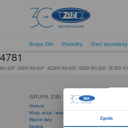
Grupa Zibi
Produkty
Sieci sprzedaży
4781
BG-82F -3EER BG-82F -4E2ER BG-82F -5EER BG-82F -7E3ER 47
GRUPA ZIBI
PRO
Historia
Zegarki
Misja, wizja i wartości Grupy Zibi
Instru
Zgoda
Ważne daty
Kalkula
Kariera