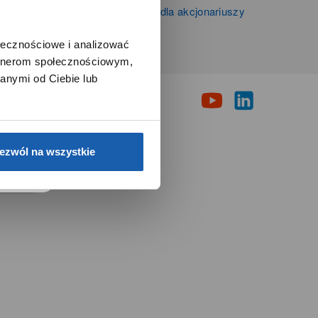
Informacje firmowe i dla akcjonariuszy
Grupy Zibi S.A.
ołecznościowe i analizować
artnerom społecznościowym,
i
anymi od Ciebie lub
e.
ezwól na wszystkie