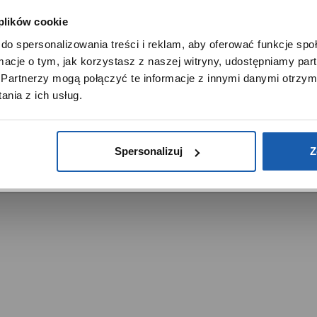
 plików cookie
SZANOWNY UŻYTKOWNIKU,
do spersonalizowania treści i reklam, aby oferować funkcje sp
SZANOWNA UŻYTKOWNICZKO
ormacje o tym, jak korzystasz z naszej witryny, udostępniamy p
Używamy plików cookie w celach analitycznych, statystycznych 
Partnerzy mogą połączyć te informacje z innymi danymi otrzym
marketingowych, w tym aby analizować ruch w tej witrynie,
trzeżone.
nia z ich usług.
ptymalizować jej działanie oraz zapamiętywać Twoje preferencj
DOWIEDZ SIĘ WIĘCEJ
PRZEJDŹ DO SERWISU
Spersonalizuj
Z