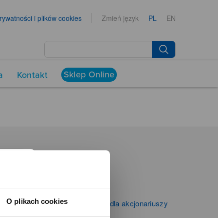
prywatności i plików cookies
Zmień język
PL
EN
Sklep Online
a
Kontakt
NEWSROOM
Aktualności
Kontakt dla mediów
O plikach cookies
Informacje firmowe i dla akcjonariuszy
Zibi S.A.