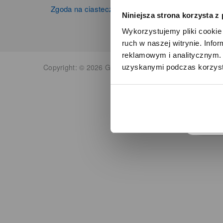
Zgoda na ciasteczka
Niniejsza strona korzysta z
Wykorzystujemy pliki cookie 
ruch w naszej witrynie. Inf
reklamowym i analitycznym. 
Copyright: © 2026 Grupa Zibi S.A. Wszelkie prawa zas
uzyskanymi podczas korzysta
o