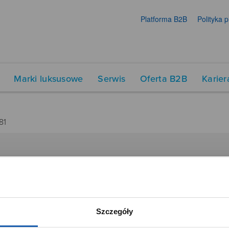
Platforma B2B
Polityka 
Marki luksusowe
Serwis
Oferta B2B
Karier
81
DUKTY
SIECI SPRZEDAŻY
Oferta dla firm
menty muzyczne
Time Trend
Szczegóły
tory
Salony muzyczne Riff
Noble Place