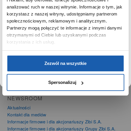
SZANOWNY UŻYTKOWNIKU,
SZANOWNA UŻYTKOWNICZKO
analizować ruch w naszej witrynie. Informacje o tym, jak
PRODUKTY
korzystasz z naszej witryny, udostępniamy partnerom
Używamy plików cookie w celach analitycznych,
społecznościowym, reklamowym i analitycznym.
Zegarki
statystycznych i marketingowych, w tym aby analizować
Partnerzy mogą połączyć te informacje z innymi danymi
Instrumenty muzyczne
ruch w tej witrynie, optymalizować jej działanie oraz
zapamiętywać Twoje preferencje.
otrzymanymi od Ciebie lub uzyskanymi podczas
Kalkulatory
korzystania z ich usług.
SIECI SPRZEDAŻY
DOWIEDZ SIĘ WIĘCEJ
PRZEJDŹ DO SERWISU
Oferta dla firm
Zezwól na wszystkie
Time Trend
Salony muzyczne Riff
Noble Place
Spersonalizuj
NEWSROOM
Aktualności
Kontakt dla mediów
Informacje firmowe i dla akcjonariuszy Zibi S.A.
Informacje firmowe i dla akcjonariuszy Grupy Zibi S.A.