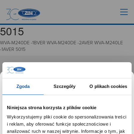
5015
WVA-M240DE -1BVER WVA-M240DE -2AVER WVA-M240LE
-1AVER 5015
GRUPA ZIBI
Historia
Zgoda
Szczegóły
O plikach cookies
Misja, wizja i wartości Grupy Zibi
Ważne daty
Kariera
Niniejsza strona korzysta z plików cookie
Zgoda na ciasteczka
Wykorzystujemy pliki cookie do spersonalizowania treści
SZANOWNY UŻYTKOWNIKU,
i reklam, aby oferować funkcje społecznościowe i
PRODUKTY
SZANOWNA UŻYTKOWNICZKO
analizować ruch w naszej witrynie. Informacje o tym, jak