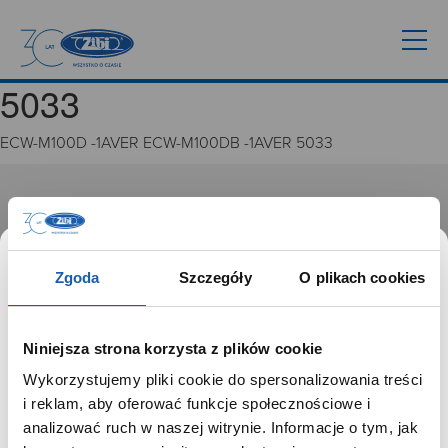
5033
ECW-M100D -1AVER ECW-M100DB -1AVER 5033
GRUPA ZIBI
Historia
Misja, wizja i wartości Grupy Zibi
Zgoda
Szczegóły
O plikach cookies
Ważne daty
Kariera
Zgoda na ciasteczka
Niniejsza strona korzysta z plików cookie
Wykorzystujemy pliki cookie do spersonalizowania treści
PRODUKTY
SZANOWNY UŻYTKOWNIKU,
i reklam, aby oferować funkcje społecznościowe i
SZANOWNA UŻYTKOWNICZKO
analizować ruch w naszej witrynie. Informacje o tym, jak
Zegarki