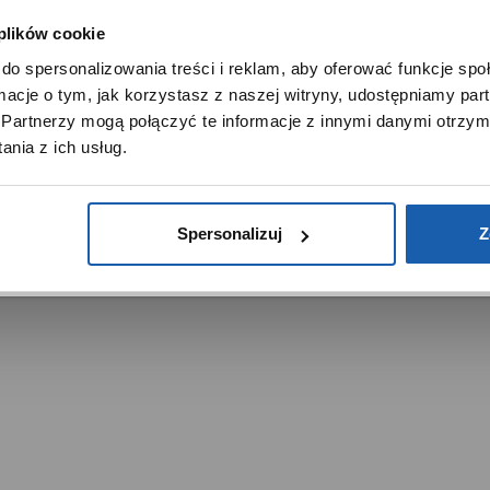
 plików cookie
SZANOWNY UŻYTKOWNIKU,
do spersonalizowania treści i reklam, aby oferować funkcje sp
SZANOWNA UŻYTKOWNICZKO
ormacje o tym, jak korzystasz z naszej witryny, udostępniamy p
Używamy plików cookie w celach analitycznych, statystycznych 
Partnerzy mogą połączyć te informacje z innymi danymi otrzym
marketingowych, w tym aby analizować ruch w tej witrynie,
trzeżone.
nia z ich usług.
ptymalizować jej działanie oraz zapamiętywać Twoje preferencj
DOWIEDZ SIĘ WIĘCEJ
PRZEJDŹ DO SERWISU
Spersonalizuj
Z