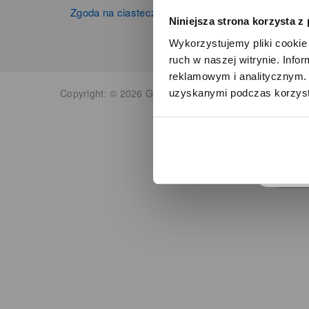
Zgoda na ciasteczka
Niniejsza strona korzysta z
Wykorzystujemy pliki cookie 
ruch w naszej witrynie. Inf
reklamowym i analitycznym. 
Copyright: © 2026 Grupa Zibi S.A. Wszelkie prawa zas
uzyskanymi podczas korzysta
o