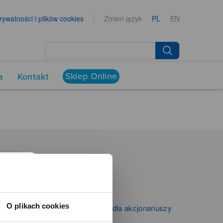
prywatności i plików cookies
Zmień język
PL
EN
Sklep Online
a
Kontakt
NEWSROOM
Aktualności
Kontakt dla mediów
O plikach cookies
Informacje firmowe i dla akcjonariuszy
Zibi S.A.