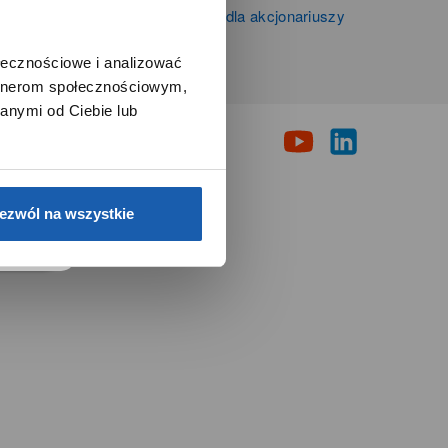
Informacje firmowe i dla akcjonariuszy
Grupy Zibi S.A.
ołecznościowe i analizować
artnerom społecznościowym,
i
anymi od Ciebie lub
e.
ezwól na wszystkie