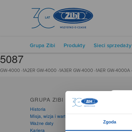
Grupa Zibi
Produkty
Sieci sprzedaży
5087
GW-4000 -1A2ER GW-4000 -1A3ER GW-4000 -1AER GW-4000A 
GRUPA ZIBI
PRO
Historia
Zegarki
Misja, wizja i wartości Grupy Zibi
Instru
Zgoda
Ważne daty
Kalkula
Kariera