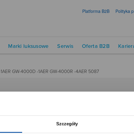
Platforma B2B
Polityka 
Marki luksusowe
Serwis
Oferta B2B
Karier
-1AER GW-4000D -1AER GW-4000R -4AER 5087
DUKTY
SIECI SPRZEDAŻY
Oferta dla firm
menty muzyczne
Time Trend
Szczegóły
tory
Salony muzyczne Riff
Noble Place