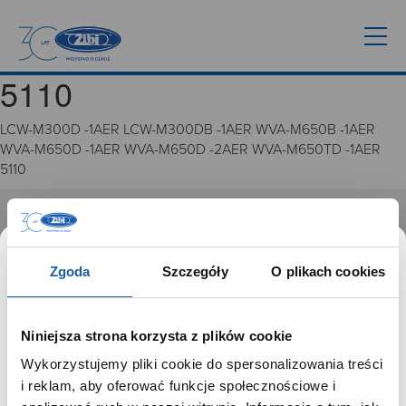
5110
LCW-M300D -1AER LCW-M300DB -1AER WVA-M650B -1AER
WVA-M650D -1AER WVA-M650D -2AER WVA-M650TD -1AER
5110
GRUPA ZIBI
Historia
Zgoda
Szczegóły
O plikach cookies
Misja, wizja i wartości Grupy Zibi
Ważne daty
Kariera
Niniejsza strona korzysta z plików cookie
Zgoda na ciasteczka
Wykorzystujemy pliki cookie do spersonalizowania treści
SZANOWNY UŻYTKOWNIKU,
i reklam, aby oferować funkcje społecznościowe i
PRODUKTY