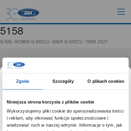
5158
G-100 -9CMER G-100CU -3AER G-100CU -7AER 2327
GRUPA ZIBI
Historia
Misja, wizja i wartości Grupy Zibi
Zgoda
Szczegóły
O plikach cookies
Ważne daty
Kariera
Zgoda na ciasteczka
Niniejsza strona korzysta z plików cookie
Wykorzystujemy pliki cookie do spersonalizowania treści
PRODUKTY
SZANOWNY UŻYTKOWNIKU,
i reklam, aby oferować funkcje społecznościowe i
SZANOWNA UŻYTKOWNICZKO
analizować ruch w naszej witrynie. Informacje o tym, jak
Zegarki