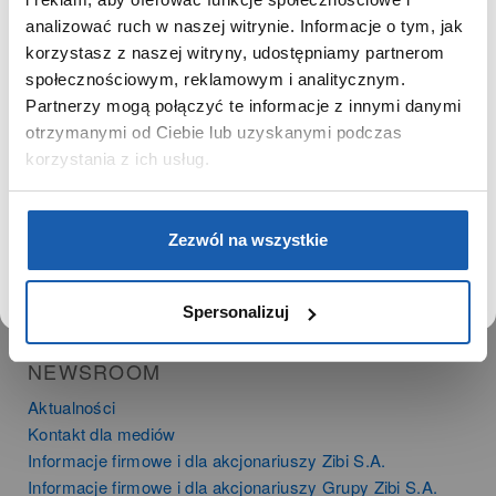
SZANOWNY UŻYTKOWNIKU,
SZANOWNA UŻYTKOWNICZKO
analizować ruch w naszej witrynie. Informacje o tym, jak
PRODUKTY
korzystasz z naszej witryny, udostępniamy partnerom
Używamy plików cookie w celach analitycznych,
społecznościowym, reklamowym i analitycznym.
Zegarki
statystycznych i marketingowych, w tym aby analizować
Partnerzy mogą połączyć te informacje z innymi danymi
Instrumenty muzyczne
ruch w tej witrynie, optymalizować jej działanie oraz
zapamiętywać Twoje preferencje.
otrzymanymi od Ciebie lub uzyskanymi podczas
Kalkulatory
korzystania z ich usług.
SIECI SPRZEDAŻY
DOWIEDZ SIĘ WIĘCEJ
PRZEJDŹ DO SERWISU
Oferta dla firm
Zezwól na wszystkie
Time Trend
Salony muzyczne Riff
Noble Place
Spersonalizuj
NEWSROOM
Aktualności
Kontakt dla mediów
Informacje firmowe i dla akcjonariuszy Zibi S.A.
Informacje firmowe i dla akcjonariuszy Grupy Zibi S.A.